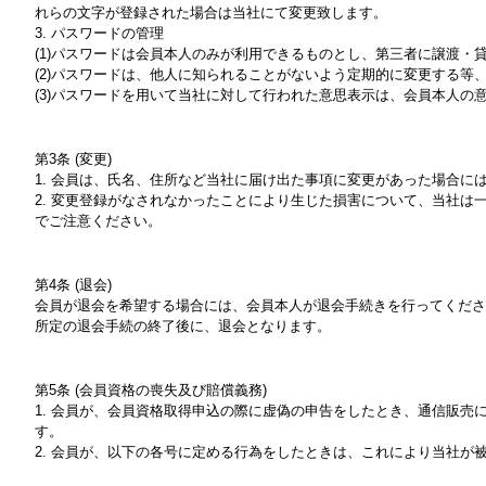
れらの文字が登録された場合は当社にて変更致します。
3. パスワードの管理
(1)パスワードは会員本人のみが利用できるものとし、第三者に譲渡・
(2)パスワードは、他人に知られることがないよう定期的に変更する等
(3)パスワードを用いて当社に対して行われた意思表示は、会員本人
第3条 (変更)
1. 会員は、氏名、住所など当社に届け出た事項に変更があった場合に
2. 変更登録がなされなかったことにより生じた損害について、当社
でご注意ください。
第4条 (退会)
会員が退会を希望する場合には、会員本人が退会手続きを行ってくださ
所定の退会手続の終了後に、退会となります。
第5条 (会員資格の喪失及び賠償義務)
1. 会員が、会員資格取得申込の際に虚偽の申告をしたとき、通信販
す。
2. 会員が、以下の各号に定める行為をしたときは、これにより当社が