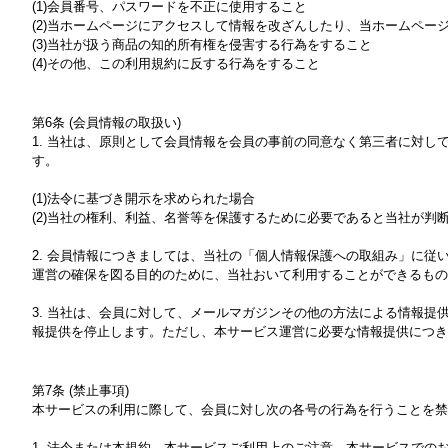
(1)会員番号、パスワードを不正に使用すること
(2)当ホームページにアクセスして情報を改ざんしたり、当ホームペ
(3)当社が扱う商品の知的所有権を侵害する行為をすること
(4)その他、この利用規約に反する行為をすること
第6条 (会員情報の取扱い)
1. 当社は、原則として会員情報を会員の事前の同意なく第三者に対
す。
(1)法令に基づき開示を求められた場合
(2)当社の権利、利益、名誉等を保護するために必要であると当社が判
2. 会員情報につきましては、当社の「個人情報保護への取組み」に
運営の確保を図る目的のために、当社おいて利用することができるもの
3. 当社は、会員に対して、メールマガジンその他の方法による情報提
報提供を停止します。ただし、本サービス運営に必要な情報提供につき
第7条 (禁止事項)
本サービスの利用に際して、会員に対し次の各号の行為を行うことを禁
1. 法令または本規約、本サービスご利用上のご注意、本サービスでの