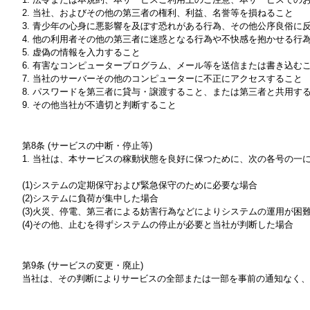
2. 当社、およびその他の第三者の権利、利益、名誉等を損ねること
3. 青少年の心身に悪影響を及ぼす恐れがある行為、その他公序良俗に
4. 他の利用者その他の第三者に迷惑となる行為や不快感を抱かせる行
5. 虚偽の情報を入力すること
6. 有害なコンピュータープログラム、メール等を送信または書き込む
7. 当社のサーバーその他のコンピューターに不正にアクセスすること
8. パスワードを第三者に貸与・譲渡すること、または第三者と共用す
9. その他当社が不適切と判断すること
第8条 (サービスの中断・停止等)
1. 当社は、本サービスの稼動状態を良好に保つために、次の各号の
(1)システムの定期保守および緊急保守のために必要な場合
(2)システムに負荷が集中した場合
(3)火災、停電、第三者による妨害行為などによりシステムの運用が困
(4)その他、止むを得ずシステムの停止が必要と当社が判断した場合
第9条 (サービスの変更・廃止)
当社は、その判断によりサービスの全部または一部を事前の通知なく