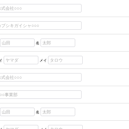
名
イ
メイ
名