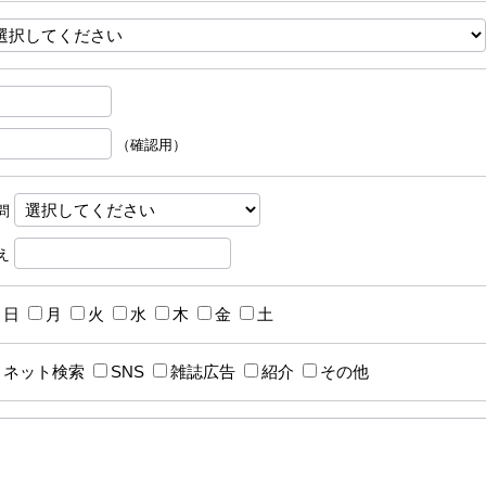
（確認用）
問
え
日
月
火
水
木
金
土
ネット検索
SNS
雑誌広告
紹介
その他