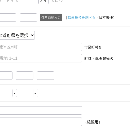
イ
メイ
|
郵便番号を調べる
（日本郵便）
-
住所自動入力
市区町村名
町域・番地 建物名
-
-
-
-
（確認用）