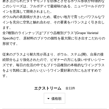
磨き上げられたダイヤモンドを彷彿とさせるボウル形状が特徴的な
このシリーズは、フルボディで凝縮味のある、ニューワールドのワ
インを意識して開発されました。
ボウル内の表面積が大きいため、暖かい地方で育ったパワフルなワ
インを充分に空気と触れ合わせ、その要素をバランスよく引き出し
ます。
全7種類のラインナップは“ブドウ品種別グラス”(Grape Varietal
Speciﬁc)で、 原材料のブドウの個性を最大限に引き出すこだわりの
形状です。
従来のグラスより耐久性が高まり、ボウル、ステム(脚)、台座の接
続部分もより強化されたので、ビギナーの方にも扱いやすいシリー
ズです。毎日の生活の中でもブドウ品種別の本格的なワイングラス
をより気軽に楽しみたいというワイン愛好家の方にもおすすめで
す。
エクストリーム
全11件
価格順