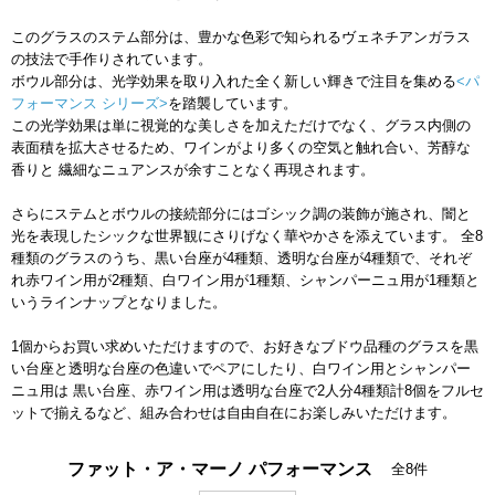
このグラスのステム部分は、豊かな色彩で知られるヴェネチアンガラス
の技法で手作りされています。
ボウル部分は、光学効果を取り入れた全く新しい輝きで注目を集める
<パ
フォーマンス シリーズ>
を踏襲しています。
この光学効果は単に視覚的な美しさを加えただけでなく、グラス内側の
表面積を拡大させるため、ワインがより多くの空気と触れ合い、芳醇な
香りと 繊細なニュアンスが余すことなく再現されます。
さらにステムとボウルの接続部分にはゴシック調の装飾が施され、闇と
光を表現したシックな世界観にさりげなく華やかさを添えています。 全8
種類のグラスのうち、黒い台座が4種類、透明な台座が4種類で、それぞ
れ赤ワイン用が2種類、白ワイン用が1種類、シャンパーニュ用が1種類と
いうラインナップとなりました。
1個からお買い求めいただけますので、お好きなブドウ品種のグラスを黒
い台座と透明な台座の色違いでペアにしたり、白ワイン用とシャンパー
ニュ用は 黒い台座、赤ワイン用は透明な台座で2人分4種類計8個をフルセ
ットで揃えるなど、組み合わせは自由自在にお楽しみいただけます。
ファット・ア・マーノ パフォーマンス
全8件