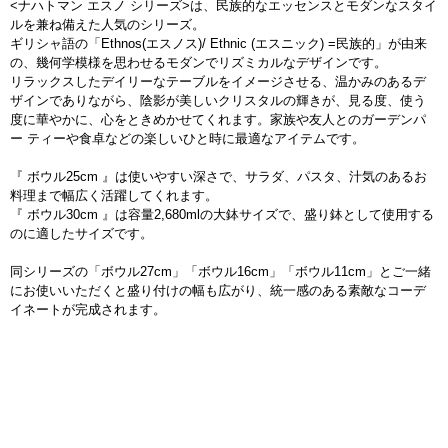
<ナハトマン エスノ シリーズ>は、民族的なエッセンスとモダンなスタイ
ルを兼ね備えた人気のシリーズ。
ギリシャ語の「Ethnos(エスノス)/ Ethnic (エスニック) =民族的」が由来
の、幾何学模様を思わせるモダンでリズミカルなデザインです。
リラックスしたデイリーなテーブルをイメージさせる、温かみのあるデ
ザインでありながら、陰影が美しいクリスタルの輝きが、見る度、使う
度に華やかに、心をときめかせてくれます。家族や友人とのガーデンパ
ー ティーや食卓などの楽しいひと時に最適なアイテムです。
『 ボウル25cm 』は使いやすい深さで、サラダ、パスタ、汁気のあるお
料理まで幅広く活躍してくれます。
『 ボウル30cm 』は容量2,680mlの大鉢サイズで、盛り鉢として使用する
のに適したサイズです。
同シリーズの「ボウル27cm」「ボウル16cm」「ボウル11cm」とご一緒
にお使いいただくと盛り付けの幅も広がり、統一感のある素敵なコーデ
イネートが完成されます。