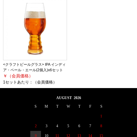
<クラフトビールグラス> IPA インディ
ア・ペール・エール(2個入)x6セット
￥（会員価格）
1セットあたり：
（会員価格）
AUGUST 2026
S
M
T
W
T
F
S
1
2
3
4
5
6
7
8
9
10
11
12
13
14
15