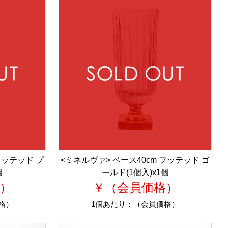
フッテッド プ
<ミネルヴァ> ベース40cm フッテッド ゴ
個
ールド(1個入)x1個
）
￥（会員価格）
格）
1個あたり：
（会員価格）