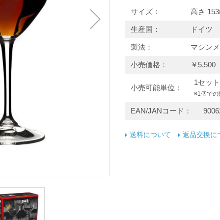
サイズ
高さ 153
生産国
ドイツ
製法
マシンメ
小売価格
￥5,50
1セット
小売可能単位
※1個で
EAN/JANコード
9006
送料について
返品交換に