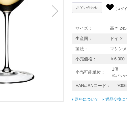
お問い合わせ
（ログ
サイズ
高さ 245
生産国
ドイツ
製法
マシンメ
小売価格
￥6,00
1個
小売可能単位
※1パッ
EAN/JANコード
9006
送料について
返品交換に