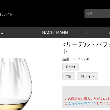
れサイト
AU
NACHTMANN
<リーデル・パフォ
ト
品番：
6884/97x8
Retail
2個
白ワイン
この商品をご購入いただくには
は
こちらからログイン
してくだ