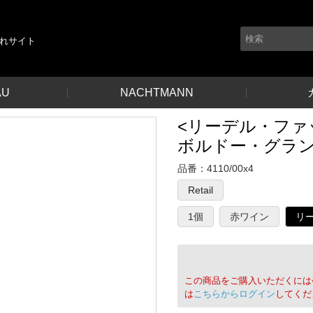
れサイト
AU
NACHTMANN
<リーデル・ファ
ボルドー・グラン・
品番：
4110/00x4
Retail
1個
赤ワイン
リ
この商品をご購入いただくには
は
こちらからログイン
してくだ